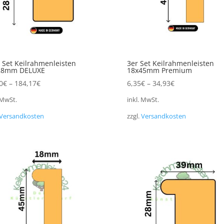
 Set Keilrahmenleisten
3er Set Keilrahmenleisten
28mm DELUXE
18x45mm Premium
0
€
–
184,17
€
6,35
€
–
34,93
€
 MwSt.
inkl. MwSt.
Versandkosten
zzgl.
Versandkosten