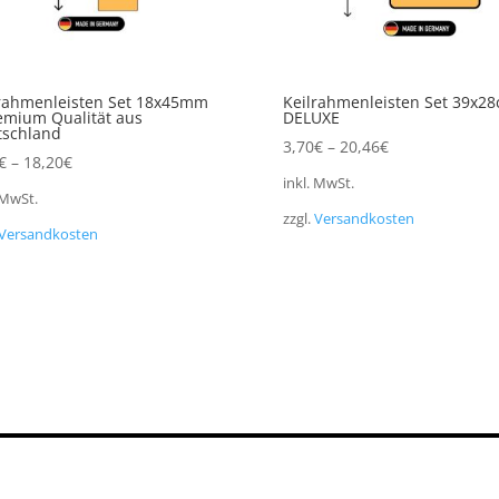
rahmenleisten Set 18x45mm
Keilrahmenleisten Set 39x2
emium Qualität aus
DELUXE
tschland
3,70
€
–
20,46
€
€
–
18,20
€
inkl. MwSt.
 MwSt.
zzgl.
Versandkosten
Versandkosten