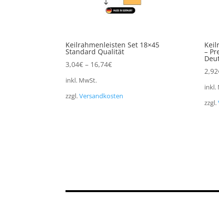
Keilrahmenleisten Set 18×45
Keil
Standard Qualität
– Pr
Deu
3,04
€
–
16,74
€
2,92
inkl. MwSt.
inkl.
zzgl.
Versandkosten
zzgl.