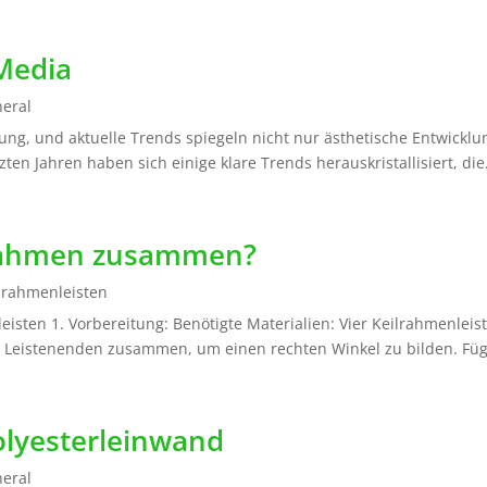
Media
eral
ung, und aktuelle Trends spiegeln nicht nur ästhetische Entwicklu
en Jahren haben sich einige klare Trends herauskristallisiert, die.
lrahmen zusammen?
lrahmenleisten
ten 1. Vorbereitung: Benötigte Materialien: Vier Keilrahmenleis
 Leistenenden zusammen, um einen rechten Winkel zu bilden. Füge
olyesterleinwand
eral