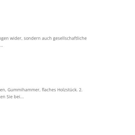
ngen wider, sondern auch gesellschaftliche
..
ten, Gummihammer, flaches Holzstück. 2.
n Sie bei...