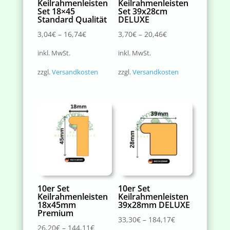
Keilrahmenleisten
Keilrahmenleisten
Set 18×45
Set 39x28cm
Standard Qualität
DELUXE
3,04
€
–
16,74
€
3,70
€
–
20,46
€
inkl. MwSt.
inkl. MwSt.
zzgl.
Versandkosten
zzgl.
Versandkosten
10er Set
10er Set
Keilrahmenleisten
Keilrahmenleisten
18x45mm
39x28mm DELUXE
Premium
33,30
€
–
184,17
€
26,20
€
–
144,11
€