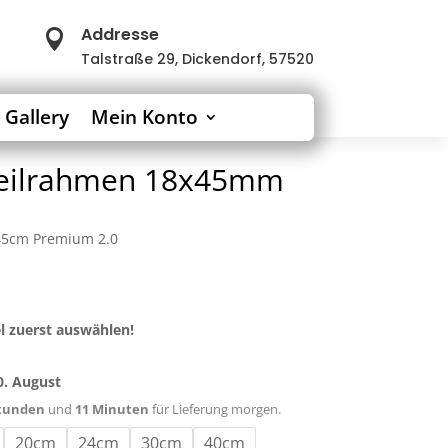
Addresse

Talstraße 29, Dickendorf, 57520
 Gallery
Mein Konto
Keilrahmen 18x45mm
45cm Premium 2.0
l zuerst auswählen!
0. August
Stunden
und
11 Minuten
für Lieferung morgen.
20cm
24cm
30cm
40cm