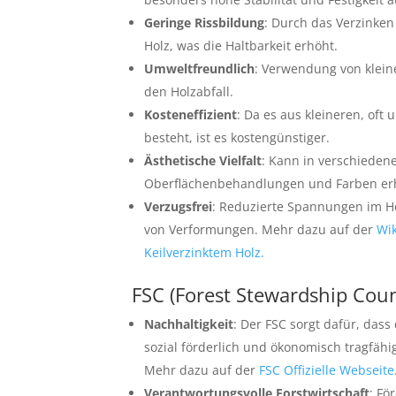
Geringe Rissbildung
: Durch das Verzinken
Holz, was die Haltbarkeit erhöht.
Umweltfreundlich
: Verwendung von klein
den Holzabfall.
Kosteneffizient
: Da es aus kleineren, oft
besteht, ist es kostengünstiger.
Ästhetische Vielfalt
: Kann in verschieden
Oberflächenbehandlungen und Farben erhä
Verzugsfrei
: Reduzierte Spannungen im Ho
von Verformungen. Mehr dazu auf der
Wik
Keilverzinktem Holz.
FSC (Forest Stewardship Coun
Nachhaltigkeit
: Der FSC sorgt dafür, das
sozial förderlich und ökonomisch tragfähi
Mehr dazu auf der
FSC Offizielle Webseite
Verantwortungsvolle Forstwirtschaft
: Fö