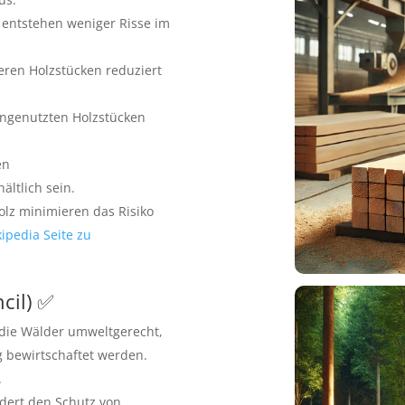
 entstehen weniger Risse im
eren Holzstücken reduziert
 ungenutzten Holzstücken
en
ltlich sein.
lz minimieren das Risiko
ipedia Seite zu
cil) ✅
s die Wälder umweltgerecht,
g bewirtschaftet werden.
.
rdert den Schutz von