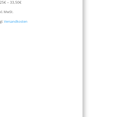
,25
€
–
33,50
€
kl. MwSt.
gl.
Versandkosten