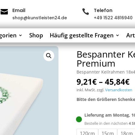
Email
Telefon


shop@kunstleisten24.de
+49 1522 4816940
gorien
Shop
Häufig gestellte Fragen
Art
Bespannter 
Premium
Bespannter Keilrahmen 18x
9,21
€
–
45,84
€
inkl. MwSt.
zzgl.
Versandkosten
Bitte den Größeren Schenke
Lieferung am
Montag, 1
Bestelle in den nächsten
4 
120cm
15cm
18cm