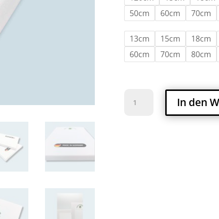
50cm
60cm
70cm
13cm
15cm
18cm
60cm
70cm
80cm
Bespannter
In den 
Keilrahmen
18x45mm
Premium
Menge